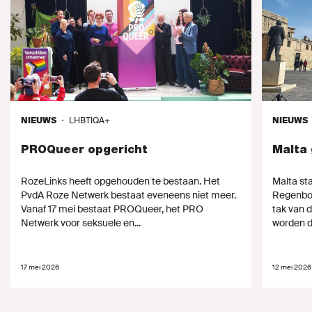
NIEUWS
・
LHBTIQA+
NIEUWS
PROQueer opgericht
Malta
RozeLinks heeft opgehouden te bestaan. Het
Malta st
PvdA Roze Netwerk bestaat eveneens niet meer.
Regenboo
Vanaf 17 mei bestaat PROQueer, het PRO
tak van d
Netwerk voor seksuele en...
worden d
17 mei 2026
12 mei 2026