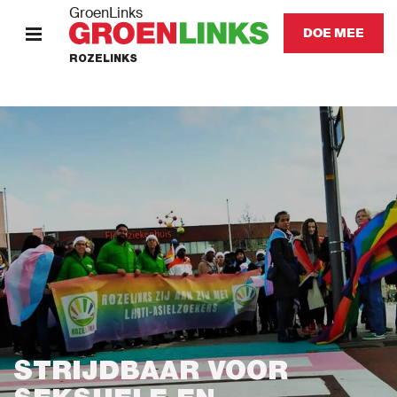
GroenLinks
DOE MEE
ROZELINKS
HOME
STANDPUNTEN
OVER ONS
Nieuws
Agenda
Naar GroenLinks.nl
STRIJDBAAR VOOR