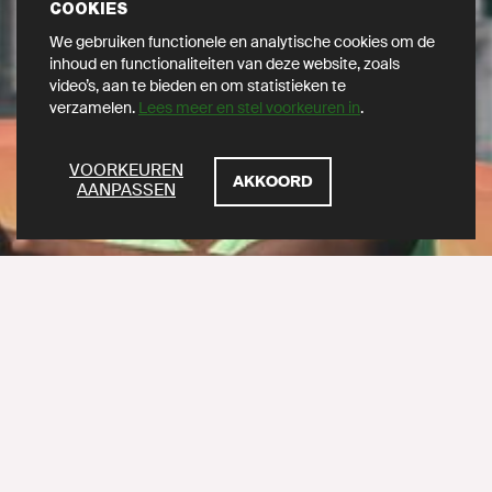
COOKIES
We gebruiken functionele en analytische cookies om de
inhoud en functionaliteiten van deze website, zoals
video’s, aan te bieden en om statistieken te
verzamelen.
Lees meer en stel voorkeuren in
.
ZOEKEN
VOORKEUREN
AKKOORD
AANPASSEN