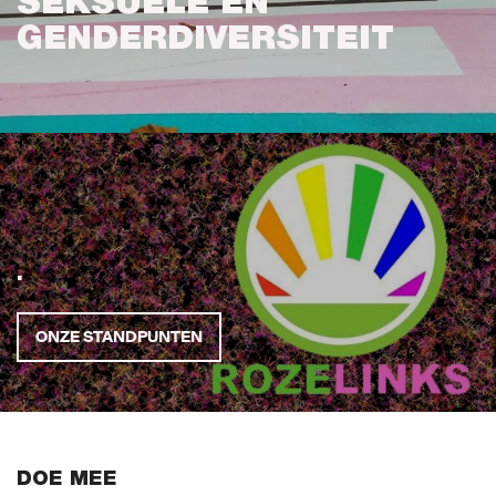
SEKSUELE EN
MIJN GROENLINKS
GENDERDIVERSITEIT
.
ONZE STANDPUNTEN
DOE MEE